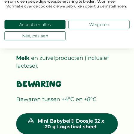
en om u een geweldige website-ervaring te bieden. Voor meer
informatie over de cookies die we gebruiken opent u de instellingen.
Gepasteuriseerde
melk
, zout,
melk
zuurbacteriën, vegetarische
stremsel.
Accepteer alles
Weigeren
Nee, pas aan
ALLERGENEN
Melk
en zuivelproducten (inclusief
lactose).
BEWARING
Bewaren tussen +4°C en +8°C
Mini Babybel® Doosje 32 x
20 g Logistical sheet