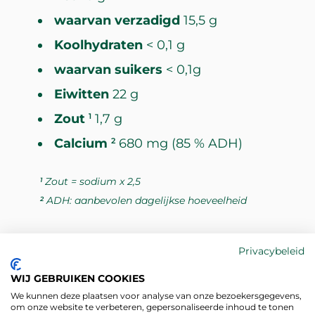
waarvan verzadigd
15,5 g
Koolhydraten
< 0,1 g
waarvan suikers
< 0,1g
Eiwitten
22 g
Zout
1,7 g
1
Calcium
680 mg (85 % ADH)
2
Zout = sodium x 2,5
1
ADH: aanbevolen dagelijkse hoeveelheid
2
Privacybeleid
WIJ GEBRUIKEN COOKIES
INGREDIËNTEN
We kunnen deze plaatsen voor analyse van onze bezoekersgegevens,
om onze website te verbeteren, gepersonaliseerde inhoud te tonen